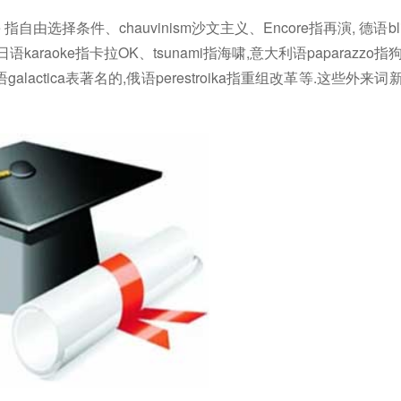
te 指自由选择条件、chauvinism沙文主义、Encore指再演, 德语bl
 日语karaoke指卡拉OK、tsunami指海啸,意大利语paparazzo指
galactica表著名的,俄语perestroika指重组改革等.这些外来词