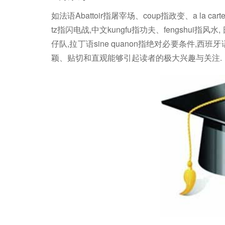
如法语Abattoir指屠宰场、coup指政变、a la car
tz指闪电战,中文kungfu指功夫、fengshui指风水,
仔队,拉丁语sine quanon指绝对必要条件,西班牙语
颖、贴切和直观能够引起读者的极大兴趣与关注.