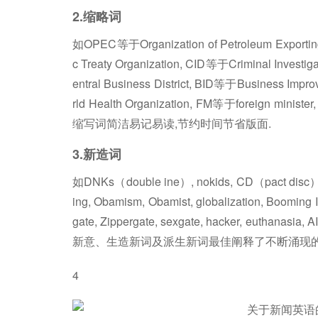
2.缩略词
如OPEC等于Organization of Petroleum Exporting C
c Treaty Organization, CID等于Criminal Inves
entral Business District, BID等于Business Imp
rld Health Organization, FM等于foreign minis
缩写词简洁易记易读,节约时间节省版面.
3.新造词
如DNKs（double ine）, nokids, CD（pact disc）, v
ing, Obamism, Obamist, globalization, Booming I
gate, Zippergate, sexgate, hacker, euthanasia,
新意、生造新词及派生新词最佳阐释了不断涌现的
4