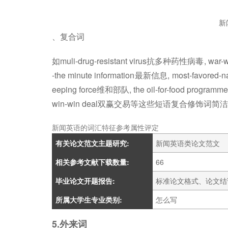
新
、复合词
如muli-drug-resistant virus抗多种药性病毒, war-
-the minute information最新信息, most-favored-n
eeping force维和部队, the oil-for-food pro
win-win deal双赢交易等这些短语复合修饰词简洁
新闻英语的词汇特征参考属性评定
有关论文范文主题研究:
新闻英语类论文范文
相关参考文献下载数量:
66
毕业论文开题报告:
标准论文格式、论文结
所属大学生专业类别:
怎么写
5.外来词