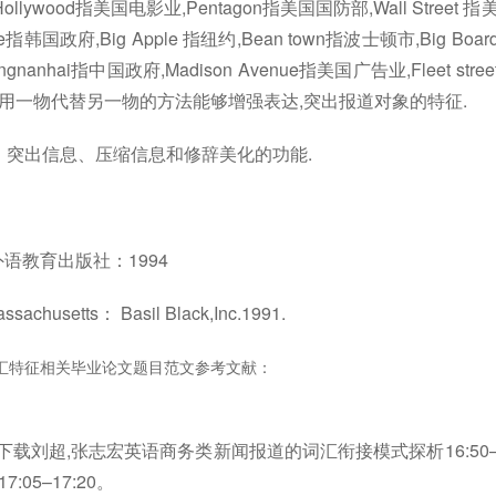
Hollywood指美国电影业,Pentagon指美国国防部,Wall Street 指
se指韩国政府,Big Apple 指纽约,Bean town指波士顿市,Big Boar
anhai指中国政府,Madison Avenue指美国广告业,Fleet stree
厅等这些用一物代替另一物的方法能够增强表达,突出报道对象的特征.
突出信息、压缩信息和修辞美化的功能.
外语教育出版社：1994
assachusetts： Basil Black,Inc.1991.
汇特征相关毕业论文题目范文参考文献：
载刘超,张志宏英语商务类新闻报道的词汇衔接模式探析16:50
05–17:20。