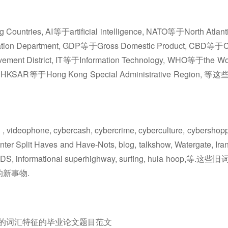
ountries, AI等于artificial intelligence, NATO等于North Atlant
tigation Department, GDP等于Gross Domestic Product, CBD等于
rovement District, IT等于Information Technology, WHO等于the W
ter, HKSAR等于Hong Kong Special Administrative Region, 等这
ideophone, cybercash, cybercrime, cyberculture, cybershop
nter Split Haves and Have-Nots, blog, talkshow, Watergate, Ira
 AIDS, informational superhighway, surfing, hula hoop,等.这些旧
新事物.