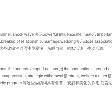
iner, shock wave 表示powerful influence,lifeline表示 importa
示breakup of relationship, marriage/wedding表示close associati
w of force, 等这些比喻性词语浅显易懂、亲昵自然、幽默活泼、生动形象.
ions, the underdeveloped nations 指 the poor nations, ground o
on/aggression, strategic withdrawal指retreat, welfare mother指
social security program 等这些委婉词具有含蓄、安慰和美化的作用,使言