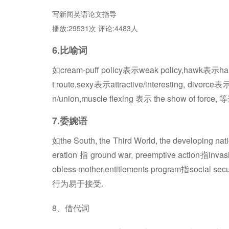
写新闻英语论文指导
播放:29531次 评论:4483人
6.比喻词
如cream-puff policy表示weak policy,hawk表示hardl
t route,sexy表示attractive/interesting, divorce表
n/union,muscle flexing 表示 the sho
7.委婉语
如the South, the Third World, the developing nat
eration 指 ground war, preemptive action指invasi
obless mother,entitlements program指
行为易于接受.
8、借代词