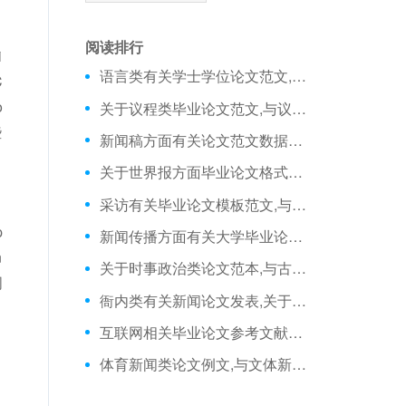
阅读排行
i
语言类有关学士学位论文范文,与电视新闻要充分体现体态语言的魅力相关新闻毕业论文
C
o
关于议程类毕业论文范文,与议程设置观照下的新闻策划相关新闻传播本科论文
些
新闻稿方面有关论文范文数据库,与品牌提炼新闻点的五大实战技巧相关硕士毕业论文
关于世界报方面毕业论文格式范文,与普利策:不知疲倦的新闻巨人相关论文范文
采访有关毕业论文模板范文,与略新闻记者的采访策略相关毕业论文的格式
p
新闻传播方面有关大学毕业论文,与广播新闻节目的策略相关论文范文集
n
关于时事政治类论文范本,与古代新闻如何传播相关新闻毕业论文
词
衙内类有关新闻论文发表,关于新闻榜2003年第24期相关论文范例
互联网相关毕业论文参考文献格式范文,与网络新闻专题的策划之道相关财经新闻论文
体育新闻类论文例文,与文体新闻的版面设计相关毕业论文参考文献格式