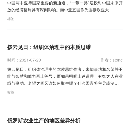
中国与中亚等国家重要的新通道，“一带一路”建设对中国未来开
放的经济格局具有深刻影响。而中亚五国作为连接欧亚大…
标签：
拨云见日：组织体治理中的本质思维
时间：2021-07-29
作者：stone
拨云见日：组织体治理中的本质思维作者：未知事功和名望并不
能与智慧和能力画上等号；而如果明晰上述道理，有智之人在业
绩与事功、名望之间又该如何取舍呢？什么因素将主导或制约这
种…
标签：
俄罗斯农业生产的地区差异分析