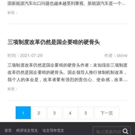
国新能源汽车出口问题也越来越受到重视。新能源汽车是一个…
标签：
三项制度改革仍然是国企要啃的硬骨头
时间：2021-07-29
作者：stone
三项制度改革仍然是国企要啃的硬骨头作者：未知现在三项制度
改革仍然是国企要啃的硬骨头。国企领导人推行体制机制改革，
我个人的体会是，改革者要有强烈的责任心、使命感，改革一
定…
标签：
1
2
3
4
5
下一页
文
章
首页
经济论文范文
论文写作范文