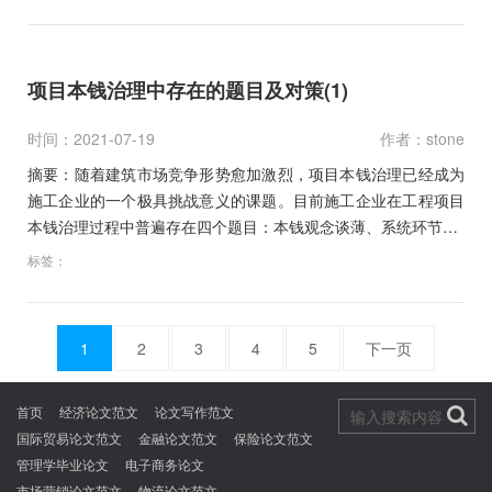
项目本钱治理中存在的题目及对策(1)
时间：2021-07-19
作者：stone
摘要：随着建筑市场竞争形势愈加激烈，项目本钱治理已经成为
施工企业的一个极具挑战意义的课题。目前施工企业在工程项目
本钱治理过程中普遍存在四个题目：本钱观念谈薄、系统环节…
标签：
1
2
3
4
5
下一页
文
章
首页
经济论文范文
论文写作范文
导
国际贸易论文范文
金融论文范文
保险论文范文
航
管理学毕业论文
电子商务论文
市场营销论文范文
物流论文范文